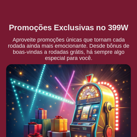
Promoções Exclusivas no 399W
Aproveite promoções únicas que tornam cada
rodada ainda mais emocionante. Desde bônus de
boas-vindas a rodadas grátis, há sempre algo
especial para você.