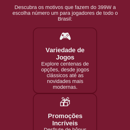
Descubra os motivos que fazem do 399W a
escolha número um para jogadores de todo o
Brasil:
🎮
Variedade de
Jogos
Explore centenas de
opções, desde jogos
clássicos até as
novidades mais
modernas.
🎁
Promoções
Incríveis
Desfrute de bônus