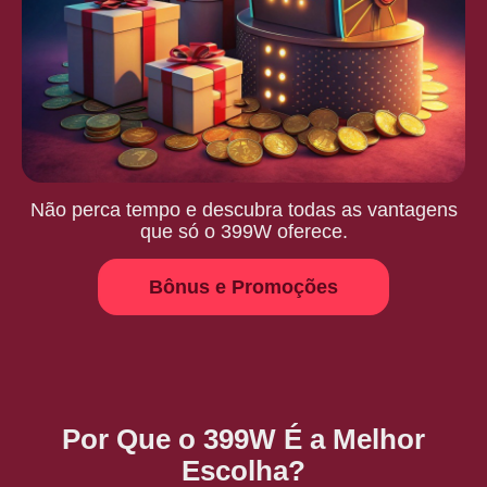
Não perca tempo e descubra todas as vantagens
que só o 399W oferece.
Bônus e Promoções
Por Que o 399W É a Melhor
Escolha?