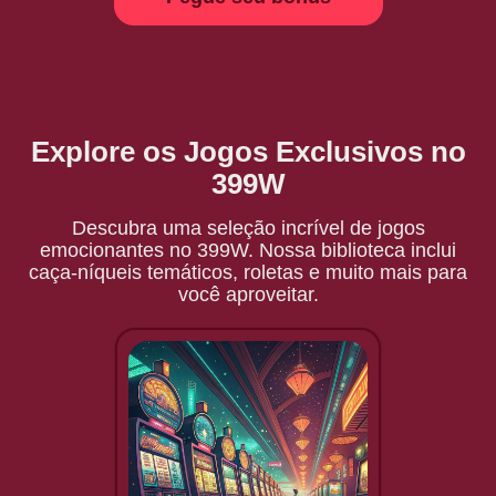
Explore os Jogos Exclusivos no
399W
Descubra uma seleção incrível de jogos
emocionantes no 399W. Nossa biblioteca inclui
caça-níqueis temáticos, roletas e muito mais para
você aproveitar.