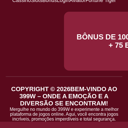
Cassino
Slots
Bônus
Login
Aviator
Fortune Tiger
BÔNUS DE 100
+ 75
COPYRIGHT ©
2026
BEM-VINDO AO
399W – ONDE A EMOÇÃO E A
DIVERSÃO SE ENCONTRAM!
Mergulhe no mundo do 399W e experimente a melhor
plataforma de jogos online. Aqui, você encontra jogos
incríveis, promoções imperdíveis e total segurança.
Crie sua conta agora mesmo e faça parte da comunidade