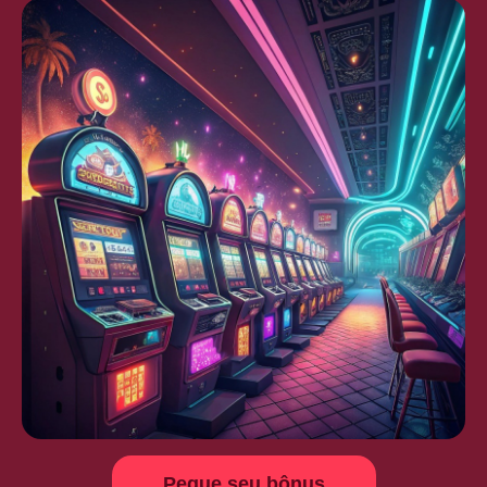
Pegue seu bônus