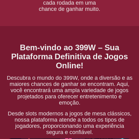
cada rodada em uma
chance de ganhar muito.
Bem-vindo ao 399W – Sua
Plataforma Definitiva de Jogos
Online!
Descubra o mundo do 399W, onde a diversão e as
maiores chances de ganhar se encontram. Aqui,
você encontrará uma ampla variedade de jogos
projetados para oferecer entretenimento e
emoção.
Desde slots modernos a jogos de mesa clássicos,
nossa plataforma atende a todos os tipos de
jogadores, proporcionando uma experiência
segura e confiável.