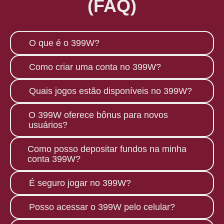
(FAQ)
O que é o 399W?
O 399W é uma plataforma online que
Como criar uma conta no 399W?
oferece jogos emocionantes,
promoções exclusivas e uma
Para criar uma conta no 399W, clique
Quais jogos estão disponíveis no 399W?
experiência segura para todos os
em "Registrar-se", preencha seus
jogadores.
dados e confirme seu registro através
No 399W, você encontrará uma ampla
O 399W oferece bônus para novos
do e-mail enviado.
seleção de jogos, incluindo caça-
usuários?
níqueis, roleta, blackjack e outros
clássicos populares.
Sim! O 399W oferece bônus de boas-
Como posso depositar fundos na minha
vindas incríveis para novos jogadores.
conta 399W?
Cadastre-se e aproveite as promoções
exclusivas.
Você pode depositar fundos utilizando
É seguro jogar no 399W?
métodos como cartões de crédito,
transferências bancárias e carteiras
Sim, o 399W utiliza tecnologia de ponta
Posso acessar o 399W pelo celular?
digitais, disponíveis na plataforma.
para garantir a segurança de seus
dados e transações, proporcionando