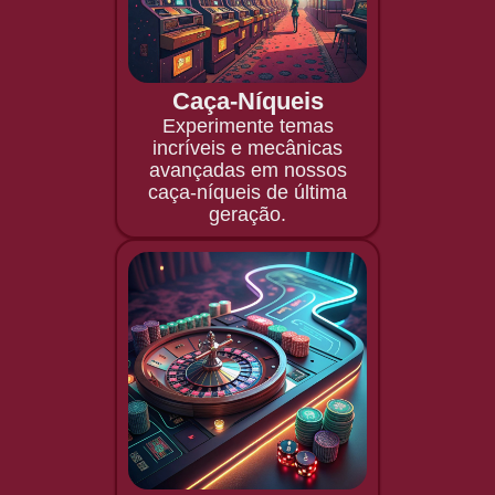
Caça-Níqueis
Experimente temas
incríveis e mecânicas
avançadas em nossos
caça-níqueis de última
geração.